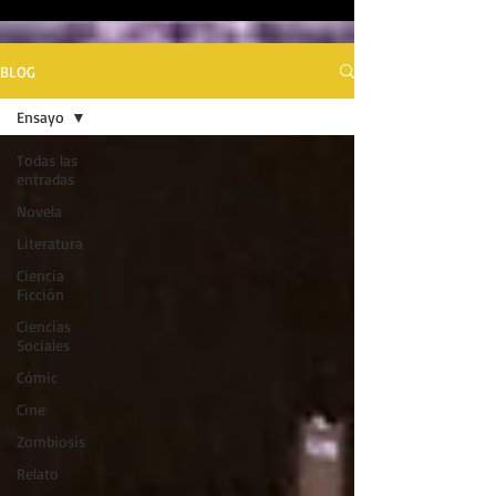
BLOG
Ensayo
Todas las
entradas
Novela
Literatura
Ciencia
Ficción
Ciencias
Sociales
Cómic
Cine
Zombiosis
Relato