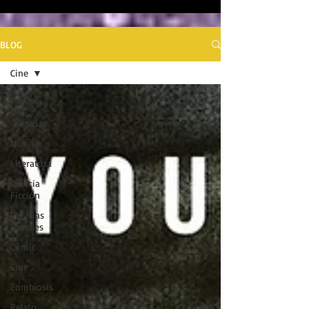
BLOG
Cine
Todas
las
entradas
Novela
Literatura
Ciencia
Ficción
Ciencias
Sociales
Cómic
Cine
Zombiosis
Relato